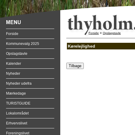
»
Forside
Opslagstavle
Forside
Kommunevalg 2025
Kørelejlighed
Opslagstavle
Kalender
Nyheder
Nyheder udefra
Mærkedage
TURISTGUIDE
Lokalområdet
Erhvervslivet
Foreningslivet