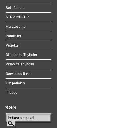
Boligforhold
STRØTANKER
Fra Læserne
Portrætter
Projekter
Billeder fra Thyholm
Video fra Thyholm
Service og links
Om portalen
Tilbage