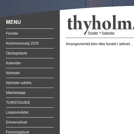
»
Forside
Kalender
Forside
Kommunevalg 2025
Arrangementet blev ikke fundet i arkivet...
Opslagstavle
Kalender
Nyheder
Nyheder udefra
Mærkedage
TURISTGUIDE
Lokalområdet
Erhvervslivet
Foreningslivet