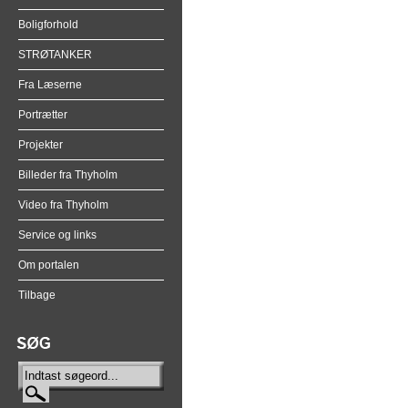
Boligforhold
STRØTANKER
Fra Læserne
Portrætter
Projekter
Billeder fra Thyholm
Video fra Thyholm
Service og links
Om portalen
Tilbage