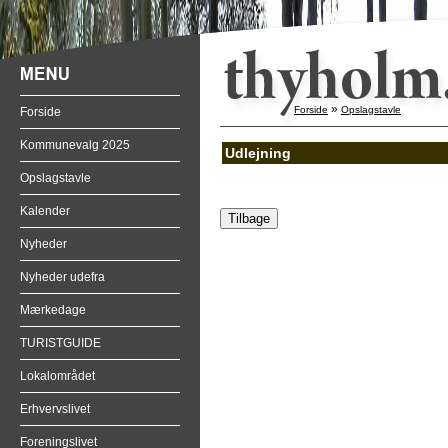
»
Forside
Opslagstavle
Forside
Kommunevalg 2025
Udlejning
Opslagstavle
Kalender
Nyheder
Nyheder udefra
Mærkedage
TURISTGUIDE
Lokalområdet
Erhvervslivet
Foreningslivet