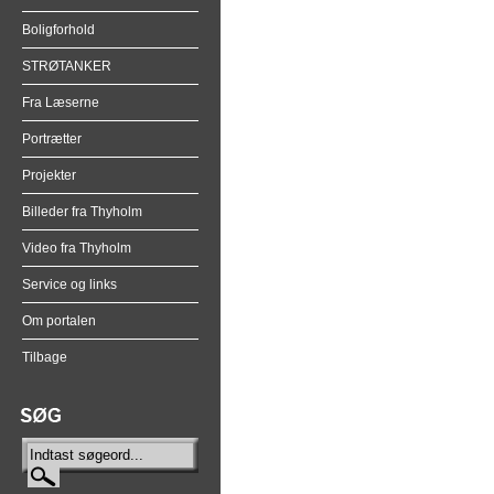
Boligforhold
STRØTANKER
Fra Læserne
Portrætter
Projekter
Billeder fra Thyholm
Video fra Thyholm
Service og links
Om portalen
Tilbage