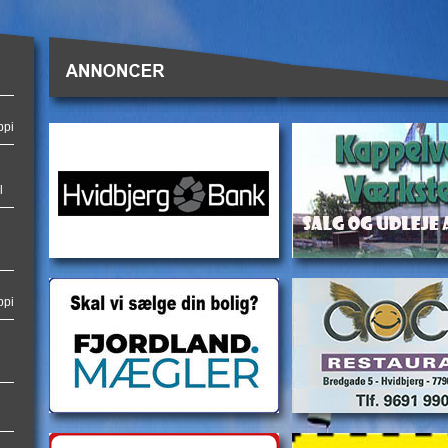
ppi
l
ppi