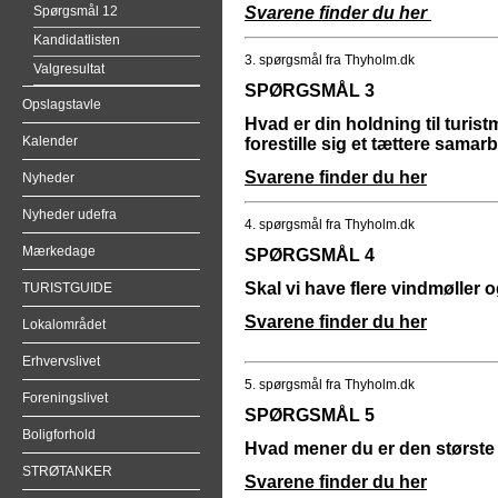
Spørgsmål 12
Svarene finder du her
Kandidatlisten
3. spørgsmål fra Thyholm.dk
Valgresultat
SPØRGSMÅL 3
Opslagstavle
Hvad er din holdning til turi
Kalender
forestille sig et tættere sama
Svarene finder du her
Nyheder
Nyheder udefra
4. spørgsmål fra Thyholm.dk
Mærkedage
SPØRGSMÅL 4
Skal vi have flere vindmøller
TURISTGUIDE
Svarene finder du her
Lokalområdet
Erhvervslivet
5. spørgsmål fra Thyholm.dk
Foreningslivet
SPØRGSMÅL 5
Boligforhold
Hvad mener du er den største
STRØTANKER
Svarene finder du her