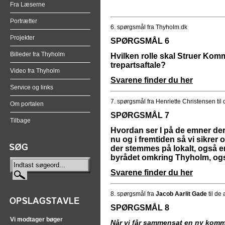
Fra Læserne
Portrætter
6. spørgsmål fra Thyholm.dk
Projekter
SPØRGSMÅL 6
Billeder fra Thyholm
Hvilken rolle skal Struer Kom
trepartsaftale
?
Video fra Thyholm
Svarene finder du her
Service og links
7. spørgsmål fra Henriette Christensen til
Om portalen
SPØRGSMÅL 7
Tilbage
Hvordan ser I på de emner de
nu og i fremtiden så vi sikrer 
der stemmes på lokalt, også e
byrådet omkring Thyholm, også
Svarene finder du her
8. spørgsmål fra
Jacob Aarlit Gade
til de
SPØRGSMÅL 8
Vi modtager bøger
Når vi får sammensat en ny kommu