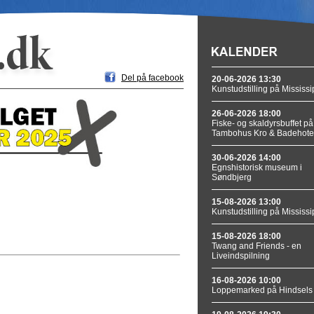
Del på facebook
20-06-2026 13:30
Kunstudstilling på Mississi
26-06-2026 18:00
Fiske- og skaldyrsbuffet på
Tambohus Kro & Badehote
30-06-2026 14:00
Egnshistorisk museum i
Søndbjerg
15-08-2026 13:00
Kunstudstilling på Mississi
15-08-2026 18:00
Twang and Friends - en
Liveindspilning
16-08-2026 10:00
Loppemarked på Hindsels