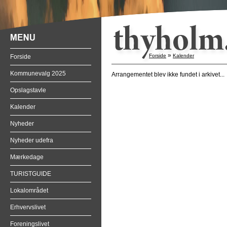
»
Forside
Kalender
Forside
Kommunevalg 2025
Arrangementet blev ikke fundet i arkivet...
Opslagstavle
Kalender
Nyheder
Nyheder udefra
Mærkedage
TURISTGUIDE
Lokalområdet
Erhvervslivet
Foreningslivet