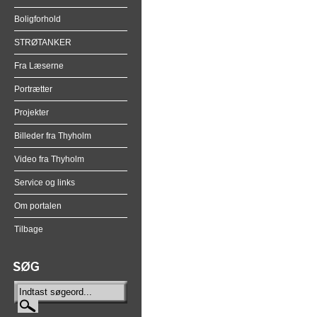
Boligforhold
STRØTANKER
Fra Læserne
Portrætter
Projekter
Billeder fra Thyholm
Video fra Thyholm
Service og links
Om portalen
Tilbage