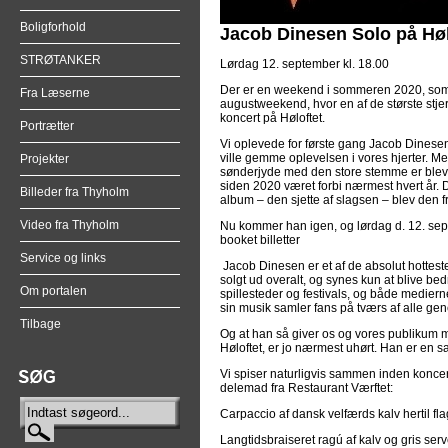
Boligforhold
Jacob Dinesen Solo på Høl
STRØTANKER
Lørdag 12. september kl. 18.00
Der er en weekend i sommeren 2020, som al
Fra Læserne
augustweekend, hvor en af de største stj
koncert på Høloftet.
Portrætter
Vi oplevede for første gang Jacob Dinesen 
ville gemme oplevelsen i vores hjerter. Me
Projekter
sønderjyde med den store stemme er blevet
siden 2020 været forbi nærmest hvert år. D
Billeder fra Thyholm
album – den sjette af slagsen – blev den fr
Video fra Thyholm
Nu kommer han igen, og lørdag d. 12. sept
booket billetter
Service og links
Jacob Dinesen er et af de absolut hotte
solgt ud overalt, og synes kun at blive be
Om portalen
spillesteder og festivals, og både medie
sin musik samler fans på tværs af alle gen
Tilbage
Og at han så giver os og vores publikum mu
Høloftet, er jo nærmest uhørt. Han er en
Vi spiser naturligvis sammen inden konce
delemad fra Restaurant Værftet:
Carpaccio af dansk velfærds kalv hertil fl
Langtidsbraiseret ragú af kalv og gris serv