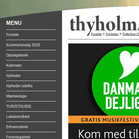
»
»
Forside
Projekter
Folkefest 
Forside
Kommunevalg 2025
Opslagstavle
Kalender
Nyheder
Nyheder udefra
Mærkedage
TURISTGUIDE
Lokalområdet
Erhvervslivet
Foreningslivet