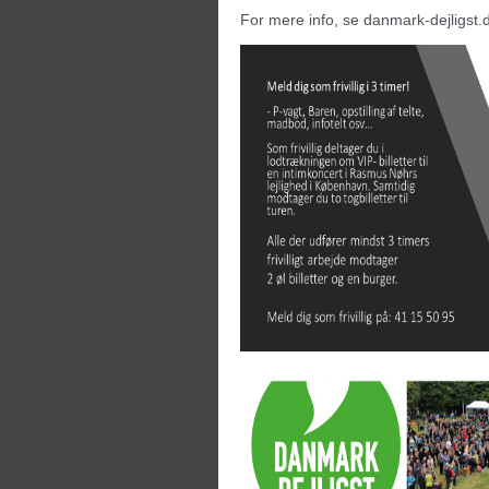
For mere info, se danmark-dejligst.