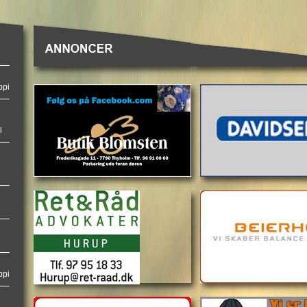
ppi
l
ppi