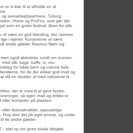
er vi klar til at afholde en af
est.
rer og samarbejdspartnere, Tuborg
nstein, Home og ProFox, som gør det
st som en gratis festival, åben for alle.
 vil være en god blanding, der rammer
ge i hjertet. Kunstnerne vil være
andt andet glæder Rasmus Nøhr sig
k, men også
aktiviteter rundt om scenen.
 med slik, kage, kaffe, is, osv.
indslag for både børn og voksne hele
familierne, for de der elsker god mad og
 at slå en sludder af med naboerne til
kke, der er med til at gøre festen
e foreninger, så egen mad og drikke er
rt eller kontanter på pladsen.
eller festivalmøbler, oppustelige
. Dog sker det på eget ansvar, og under
til de andre gæster.
- støt op om jeres lokale ildsjæle.