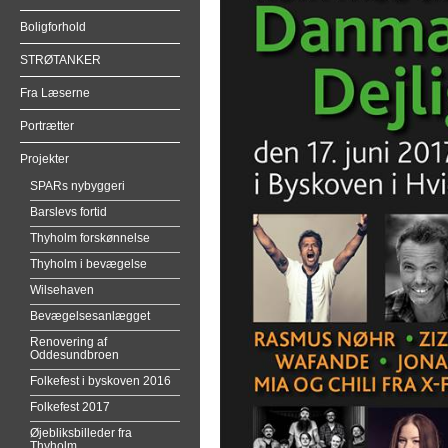
Boligforhold
STRØTANKER
Fra Læserne
Portrætter
Projekter
SPARs nybyggeri
Barslevs fortid
Thyholm forskønnelse
Thyholm i bevægelse
Wilsehaven
Bevægelsesanlægget
Renovering af
Oddesundbroen
Folkefest i byskoven 2016
Folkefest 2017
Øjebliksbilleder fra
Thyholm