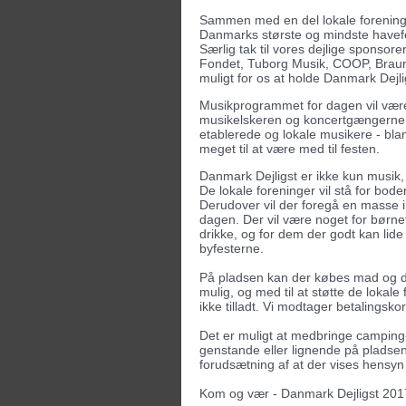
Sammen med en del lokale foreninger 
Danmarks største og mindste havef
Særlig tak til vores dejlige sponso
Fondet, Tuborg Musik, COOP, Brau
muligt for os at holde Danmark Dejlig
Musikprogrammet for dagen vil være
musikelskeren og koncertgængerne li
etablerede og lokale musikere - bl
meget til at være med til festen.
Danmark Dejligst er ikke kun musi
De lokale foreninger vil stå for boder
Derudover vil der foregå en masse 
dagen. Der vil være noget for børne
drikke, og for dem der godt kan lide
byfesterne.
På pladsen kan der købes mad og dri
mulig, og med til at støtte de lokal
ikke tilladt. Vi modtager betalingsko
Det er muligt at medbringe camping- 
genstande eller lignende på pladsen
forudsætning af at der vises hensyn 
Kom og vær - Danmark Dejligst 2017 