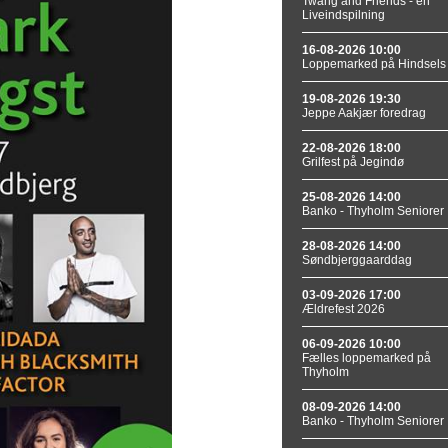
Twang and Friends - en
Liveindspilning
16-08-2026 10:00
Loppemarked på Hindsels
19-08-2026 19:30
Jeppe Aakjær foredrag
22-08-2026 18:00
Grilfest på Jegindø
25-08-2026 14:00
Banko - Thyholm Seniorer
28-08-2026 14:00
Søndbjerggaarddag
03-09-2026 17:00
Ældrefest 2026
06-09-2026 10:00
Fælles loppemarked på
Thyholm
08-09-2026 14:00
Banko - Thyholm Seniorer