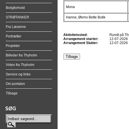
Mona
Boligforhold
STRØTANKER
Hanne, Øerns Bette Butik
Fra Læserne
Aktivitetssted:
Rundt på T
Portrætter
Arrangement starter:
12-07-2026 
Arrangement Slutter:
12-07-2026 
Projekter
Billeder fra Thyholm
Video fra Thyholm
Service og links
Om portalen
Tilbage