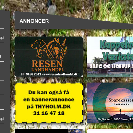
ppi
l
ppi