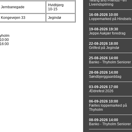
Twang and Friends - en
Liveindspilning
Hvidbjerg
Jernbanegade
10-15
16-08-2026 10:00
Kongevejen 33
Jegindø
Loppemarked på Hindsels
19-08-2026 19:30
Jeppe Aakjær foredrag
hyholm
10:00
22-08-2026 18:00
16:00
Grilfest på Jegindø
25-08-2026 14:00
Banko - Thyholm Seniorer
28-08-2026 14:00
Søndbjerggaarddag
03-09-2026 17:00
Ældrefest 2026
06-09-2026 10:00
Fælles loppemarked på
Thyholm
08-09-2026 14:00
Banko - Thyholm Seniorer