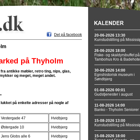
Del på facebook
20-06-2026 13:30
Kunstudstilling på Mississi
olm
26-06-2026 18:00
Fiske- og skaldyrsbuffet på
arked på Thyholm
Tambohus Kro & Badehote
30-06-2026 14:00
a antikke møbler, retro ting, nips, glas,
Egnshistorisk museum i
, smykker og meget, meget andet.
Søndbjerg
01-08-2026 00:01
.
Gudstjenester i august
 lukket på enkelte adresser på nogle af
11-08-2026 14:00
Banko - Thyholm Seniorer
Vestergade 47
Hvidbjerg
15-08-2026 13:00
Kunstudstilling på Mississi
Østergade 10
Hvidbjerg
15-08-2026 18:00
Jens Globs alle 6
Hvidbjerg