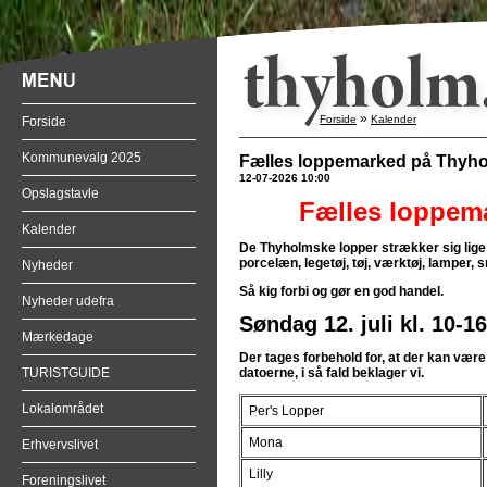
»
Forside
Kalender
Forside
Kommunevalg 2025
Fælles loppemarked på Thyh
12-07-2026 10:00
Opslagstavle
Fælles loppem
Kalender
De Thyholmske lopper strækker sig lige fr
porcelæn, legetøj, tøj, værktøj, lamper
Nyheder
Så kig forbi og gør en god handel.
Nyheder udefra
Søndag 12. juli kl. 10-16
Mærkedage
Der tages forbehold for, at der kan være
TURISTGUIDE
datoerne, i så fald beklager vi.
Lokalområdet
Per's Lopper
Mona
Erhvervslivet
Lilly
Foreningslivet