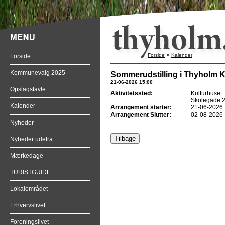
»
Forside
Kalender
Forside
Kommunevalg 2025
Sommerudstilling i Thyholm 
21-06-2026 15:00
Opslagstavle
Aktivitetssted:
Kulturhuset
Skolegade 2
Kalender
Arrangement starter:
21-06-2026 
Arrangement Slutter:
02-08-2026 
Nyheder
Nyheder udefra
Mærkedage
TURISTGUIDE
Lokalområdet
Erhvervslivet
Foreningslivet