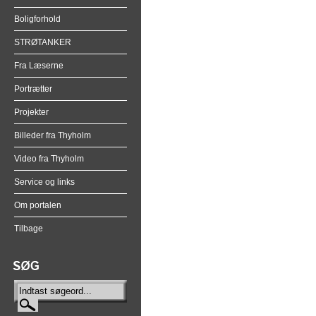
Boligforhold
STRØTANKER
Fra Læserne
Portrætter
Projekter
Billeder fra Thyholm
Video fra Thyholm
Service og links
Om portalen
Tilbage