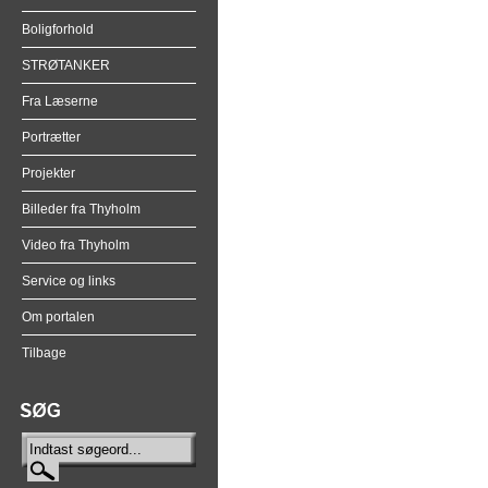
Boligforhold
STRØTANKER
Fra Læserne
Portrætter
Projekter
Billeder fra Thyholm
Video fra Thyholm
Service og links
Om portalen
Tilbage