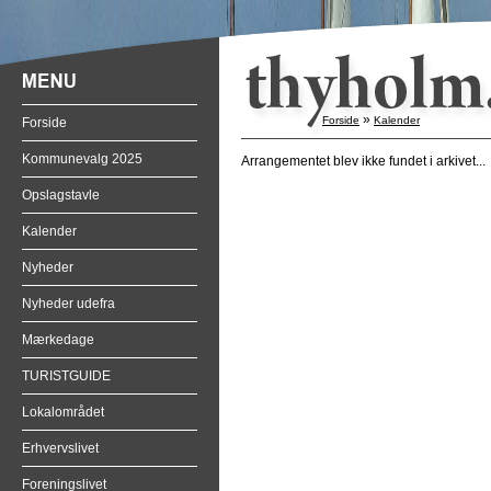
»
Forside
Kalender
Forside
Kommunevalg 2025
Arrangementet blev ikke fundet i arkivet...
Opslagstavle
Kalender
Nyheder
Nyheder udefra
Mærkedage
TURISTGUIDE
Lokalområdet
Erhvervslivet
Foreningslivet